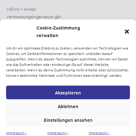
collins + knieps
vermessungsingenieure gbr
Cookie-Zustimmung
amthausstraße 47/1
verwalten
88085 langenargen
tel.: +49 (0) 172 8617172
Um dir ein optimales Erlebnis zu bieten, verwenden wir Technologien wie
Cookies, um Geräteinformationen zu speichern und/oder darauf
zuzugreifen. Wenn du diesen Technologien zustimmst, können wir Daten
wie das Surfverhalten oder eindeutige IDs auf dieser Website
verarbeiten. Wenn du deine Zustimmung nicht erteilst oder zurückziehst,
rechtliches
können bestimmte Merkmale und Funktionen beeinträchtigt werden.
impressum
Akzeptieren
haftungsausschluss
datenschutz
Ablehnen
Einstellungen ansehen
Impressum –
Impressum –
Impressum –